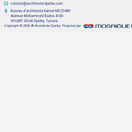
Accueil
Plan du site
Contact
C.V Kamel Mezdari
(+216) 75 654 174
(+216) 75 651 514
contact@architecte-djerba.com
Bureau d'architecte Kamel MEZDARI
Avenue Mohammed Badra 4180
HOUMT SOUK Djerba, Tunisie
Copyright © 2026 ® Architecte Djerba. Propulsé par :